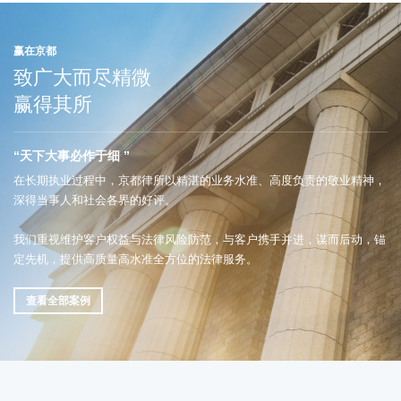
赢在京都
致广大而尽精微
赢得其所
“天下大事必作于细 ”
在长期执业过程中，京都律所以精湛的业务水准、高度负责的敬业精神，
深得当事人和社会各界的好评。
我们重视维护客户权益与法律风险防范，与客户携手并进，谋而后动，锚
定先机，提供高质量高水准全方位的法律服务。
查看全部案例