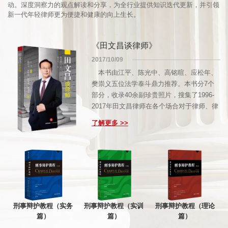
动。深度洞察力的观点解读和分享，为全行业提供知识迭代更新，并引领
新一代年轻律师更为便捷和健康的向上生长。
《田文昌谈律师》
2017/10/09
本书由江平、陈光中、高铭暄、应松年、
樊崇义五位法学泰斗鼎力推荐。本书分7个
部分，收录40余副珍贵照片，搜集了1996-
2017年田文昌律师在各个场合对于律师、律
师制度的演说集。第一部分从职责、定位等
了解更多 >>
角度讲述何为律师；第二部分从社会使命、
法治等方面讲述律师何为；第三部分从职业
风险等方面讲述律师与刑事辩护；第四部分
从从职业风险等方面讲述了律师业；第五部
分讲述了先贤与后辈；第六部分讲述了其创
立的造梦工厂：京都律师事务所；第七部分
为业务杂谈。
刑事辩护教程（实务
刑事辩护教程（实训
刑事辩护教程（理论
篇）
篇）
篇）