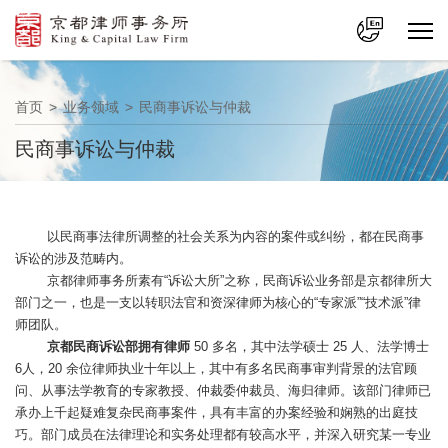
中文
首页
>
业务领域
>
民商事诉讼与仲裁
En
民商事诉讼与仲裁
以民商事法律所调整的社会关系为内容的案件或纠纷，都在民商事
诉讼的涉及范畴内。
京都律师事务所素有“诉讼大所”之称，民商诉讼业务部是京都律所大
部门之一，也是一支以转职法官和资深律师为核心的“专家派”“技术派”律
师团队。
京都民商诉讼部拥有律师
50 多名，其中法学硕士 25 人、法学博士
6人，20 余位律师执业十年以上，其中有多名民商事审判背景的法官顾
问、从事法学教育的专家教授、仲裁委仲裁员、海归律师。该部门律师已
承办上千起疑难复杂民商事案件，具有丰富的办案经验和娴熟的出庭技
巧。部门成员在法律理论和实务处理都有较高水平，并深入研究某一专业