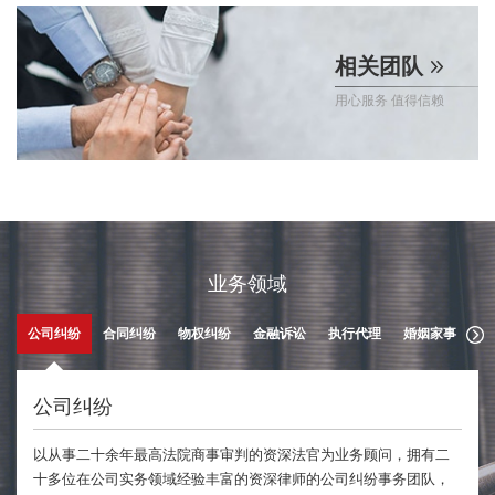
相关团队
用心服务 值得信赖
业务领域
公司纠纷
合同纠纷
物权纠纷
金融诉讼
执行代理
婚姻家事
医
公司纠纷
以从事二十余年最高法院商事审判的资深法官为业务顾问，拥有二
十多位在公司实务领域经验丰富的资深律师的公司纠纷事务团队，