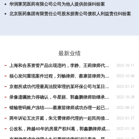
华润莱芜医药有限公司公司为他人提供担保纠纷案
北京医药集团有限责任公司股东损害公司债权人利益责任纠纷案
最新业绩
上海和合系资管产品出现违约，李静、王莉律师代理案件在仲裁委顺利立案
2023-10-11
核心发问重现案件过程，刘畅律师、蔡康苗律师为诈骗罪案当事人成功取保
2023-10-08
京都所成功代理最高法院审理的某环保公司与某日本株式会社侵害发明专利权纠纷上诉案
2023-01-31
录像遗嘱效力得确认，牛星丽、郭鑫鹏律师助继承案委托人获房产
2022-10-28
错输密码账户冻结——蔡康苗律师成功办理一起已故亲属银行余额继承案
2022-08-31
两年诉讼五次开庭，朱元霄律师代理的一起民间借贷案件终获全胜
2022-01-27
公改私，跨越40年的房屋产权纠葛，郭鑫鹏律师成功为当事人追回房屋产权
2022-01-18