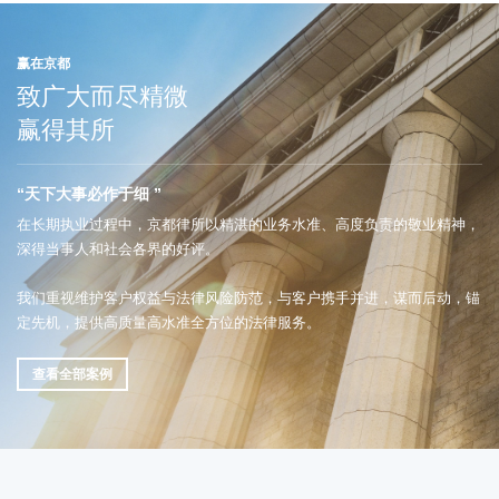
赢在京都
致广大而尽精微
赢得其所
“天下大事必作于细 ”
在长期执业过程中，京都律所以精湛的业务水准、高度负责的敬业精神，
深得当事人和社会各界的好评。
我们重视维护客户权益与法律风险防范，与客户携手并进，谋而后动，锚
定先机，提供高质量高水准全方位的法律服务。
查看全部案例