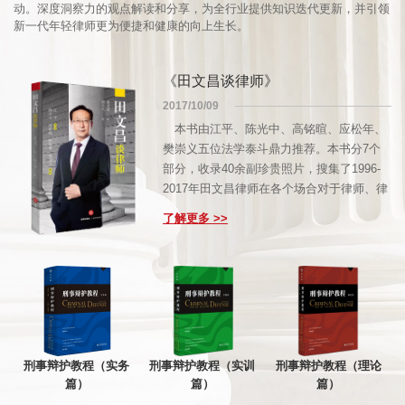
动。深度洞察力的观点解读和分享，为全行业提供知识迭代更新，并引领
新一代年轻律师更为便捷和健康的向上生长。
《田文昌谈律师》
2017/10/09
本书由江平、陈光中、高铭暄、应松年、
樊崇义五位法学泰斗鼎力推荐。本书分7个
部分，收录40余副珍贵照片，搜集了1996-
2017年田文昌律师在各个场合对于律师、律
师制度的演说集。第一部分从职责、定位等
了解更多 >>
角度讲述何为律师；第二部分从社会使命、
法治等方面讲述律师何为；第三部分从职业
风险等方面讲述律师与刑事辩护；第四部分
从从职业风险等方面讲述了律师业；第五部
分讲述了先贤与后辈；第六部分讲述了其创
立的造梦工厂：京都律师事务所；第七部分
为业务杂谈。
刑事辩护教程（实务
刑事辩护教程（实训
刑事辩护教程（理论
篇）
篇）
篇）