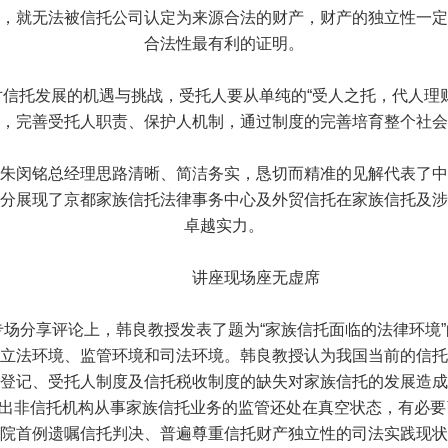
，就无法被信托公司认定为来源合法的财产，财产的独立性一定
合法性最有利的证明。
托发展的机遇与挑战，受托人要从单纯的“受人之托，代人理财
，完善受托人职责、保护人机制，通过制度的完善培育整个社会
闵铭总经理思路清晰、简洁务实，恳切而精准的见解代表了中
分展现了京都家族信托法律事务中心及外贸信托在家族信托及涉
卓越实力。
讲座现场座无虚席
场分享评论上，韩良教授发表了题为“家族信托面临的法律环境”
立法环境、监管环境和司法环境。韩良教授认为我国当前的信托
登记、受托人制度及信托税收制度的缺失对家族信托的发展造成
，指出非信托机构从事家族信托业务的监管还处在真空状态，有必
院首例遗嘱信托判决、普遍尊重信托财产独立性的司法实践现状