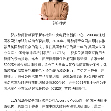
郭庆律师
郭庆律师曾就职于新华社和中央电视台新闻中心，2003年通过
国家司法考试并成为专职律师。2010年，郭律师经全国律师协会推
荐及英国律师公会的选拔，前往英国参加了为期一年的“英国大法官
办公室-中国青年律师培训项目”（LCTS），获多位英国皇家御用大
律师的亲自指导。迄今，郭庆律师担任政府间国际组织、多家全球
500强跨国公司法律顾问，承办了大量重大复杂民商事诉讼案件，凭
借精湛的庭审技巧和出色的谈判能力和说服力，广受客户赞誉。郭
律师尤为擅长处理汽车产品质量纠纷，曾率领律师团队代理德国某
著名汽车品牌进行前期纠纷处置200余起，并于2021年5月受聘为中
国汽车企业首席品牌官联席会（CB20）首席法律顾问。
LEGALBAND是国际媒体公司AccurateMedia旗下的国际法律评
级机构，总部位于香港，并在中国大陆拥有驻地调研团队，通过一