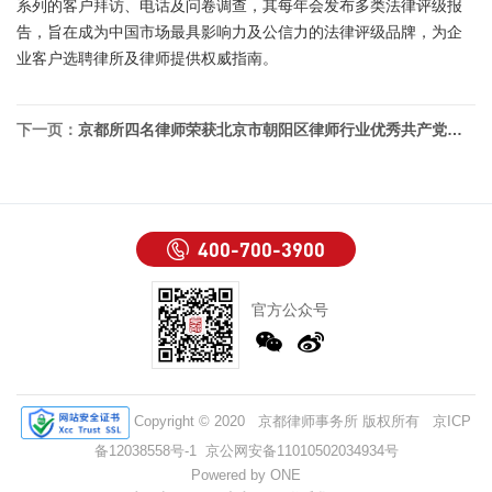
系列的客户拜访、电话及问卷调查，其每年会发布多类法律评级报
告，旨在成为中国市场最具影响力及公信力的法律评级品牌，为企
业客户选聘律所及律师提供权威指南。
下一页：
京都所四名律师荣获北京市朝阳区律师行业优秀共产党员称号
400-700-3900
官方公众号
Copyright © 2020 京都律师事务所 版权所有
京ICP
备12038558号-1
京公网安备11010502034934号
Powered by ONE