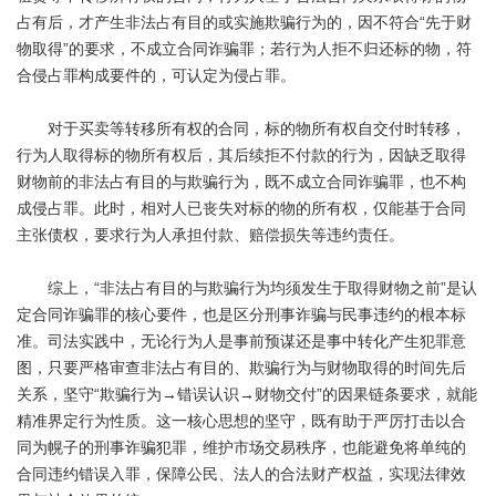
占有后，才产生非法占有目的或实施欺骗行为的，因不符合“先于财
物取得”的要求，不成立合同诈骗罪；若行为人拒不归还标的物，符
合侵占罪构成要件的，可认定为侵占罪。
对于买卖等转移所有权的合同，标的物所有权自交付时转移，
行为人取得标的物所有权后，其后续拒不付款的行为，因缺乏取得
财物前的非法占有目的与欺骗行为，既不成立合同诈骗罪，也不构
成侵占罪。此时，相对人已丧失对标的物的所有权，仅能基于合同
主张债权，要求行为人承担付款、赔偿损失等违约责任。
综上，“非法占有目的与欺骗行为均须发生于取得财物之前”是认
定合同诈骗罪的核心要件，也是区分刑事诈骗与民事违约的根本标
准。司法实践中，无论行为人是事前预谋还是事中转化产生犯罪意
图，只要严格审查非法占有目的、欺骗行为与财物取得的时间先后
关系，坚守“欺骗行为→错误认识→财物交付”的因果链条要求，就能
精准界定行为性质。这一核心思想的坚守，既有助于严厉打击以合
同为幌子的刑事诈骗犯罪，维护市场交易秩序，也能避免将单纯的
合同违约错误入罪，保障公民、法人的合法财产权益，实现法律效