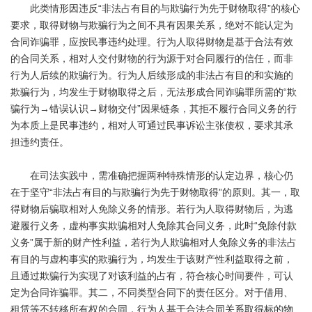
此类情形因违反“非法占有目的与欺骗行为先于财物取得”的核心
要求，取得财物与欺骗行为之间不具有因果关系，绝对不能认定为
合同诈骗罪，应按民事违约处理。行为人取得财物是基于合法有效
的合同关系，相对人交付财物的行为源于对合同履行的信任，而非
行为人后续的欺骗行为。行为人后续形成的非法占有目的和实施的
欺骗行为，均发生于财物取得之后，无法形成合同诈骗罪所需的“欺
骗行为→错误认识→财物交付”因果链条，其拒不履行合同义务的行
为本质上是民事违约，相对人可通过民事诉讼主张债权，要求其承
担违约责任。
在司法实践中，需准确把握两种特殊情形的认定边界，核心仍
在于坚守“非法占有目的与欺骗行为先于财物取得”的原则。其一，取
得财物后骗取相对人免除义务的情形。若行为人取得财物后，为逃
避履行义务，虚构事实欺骗相对人免除其合同义务，此时“免除付款
义务”属于新的财产性利益，若行为人欺骗相对人免除义务的非法占
有目的与虚构事实的欺骗行为，均发生于该财产性利益取得之前，
且通过欺骗行为实现了对该利益的占有，符合核心时间要件，可认
定为合同诈骗罪。其二，不同类型合同下的责任区分。对于借用、
租赁等不转移所有权的合同，行为人基于合法合同关系取得标的物