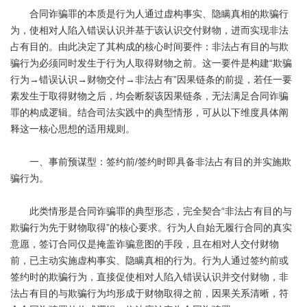
合同诈骗罪的本质是行为人通过虚构事实、隐瞒真相的欺骗行
为，使相对人陷入错误认识并基于该认识交付财物，进而实现非法
占有目的。由此决定了其构成的核心时间要件：非法占有目的与欺
骗行为必须同时发生于行为人取得财物之前。这一要件是构建“欺骗
行为→错误认识→财物交付→非法占有”因果链条的前提，若任一要
素发生于取得财物之后，均会断裂该因果链条，无法满足合同诈骗
罪的构成逻辑。结合司法实践中的典型情形，可从以下维度具体阐
释这一核心思想的适用规则。
一、事前预谋型：签约前/签约时即具备非法占有目的并实施欺
骗行为。
此类情形是合同诈骗罪的典型形态，完全契合“非法占有目的与
欺骗行为先于财物取得”的核心要求。行为人自始无履行合同的真实
意愿，签订合同仅是掩盖诈骗意图的手段，且在相对人交付财物
前，已主动实施虚构事实、隐瞒真相的行为。行为人通过签约前或
签约时的欺骗行为，直接促使相对人陷入错误认识并交付财物，非
法占有目的与欺骗行为均形成于财物取得之前，因果关系清晰，符