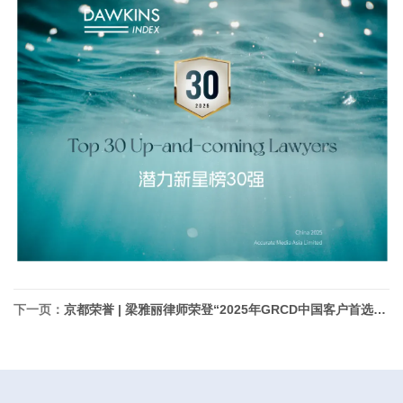
下一页：
京都荣誉 | 梁雅丽律师荣登“2025年GRCD中国客户首选商业犯罪与刑事律师15强”榜单