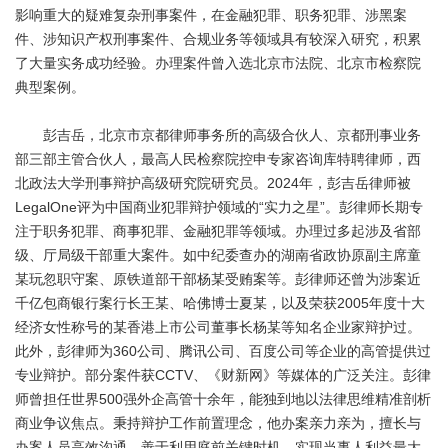
影响重大的疑难复杂刑事案件，在金融犯罪、职务犯罪、涉黑案
件、涉知识产权刑事案件、合规业务等领域具有较深入研究，积累
了大量实务成功经验。办理案件曾入选北京市法院、北京市检察院
典型案例。
彭吉岳，北京市京都律师事务所的高级合伙人、京都刑事业务
部三部主管合伙人，最高人民检察院控申专家咨询库特聘律师，西
北政法大学刑事辩护高级研究院研究员。2024年，彭吉岳律师被
LegalOne评为中国商业犯罪辩护领域的“实力之星”。彭律师长期专
注于职务犯罪、商事犯罪、金融犯罪等领域。办理过多起涉及省部
级、厅局级干部重大案件。如中纪委查办的湖南省政协原副主席童
某玩忽职守案、原铁道部干部杨某受贿案等。彭律师还曾为涉案近
千亿包商银行案行长王某、哈佛博士夏某，以及荣获2005年度十大
经济女性称号的某香港上市公司董事长杨某等知名企业家辩护过。
此外，彭律师为360公司、腾讯公司、百度公司等企业的高管提供过
专业辩护。部分案件获CCTV、《财新网》等媒体的广泛关注。彭律
师曾担任世界500强外企高管十余年，能独到地以法律思维精准剖析
商业争议焦点。秉持辩护工作前置理念，他办案亲力亲为，擅长与
办案人员高效沟通，善于利用庭前关键时机，实现当事人利益最大