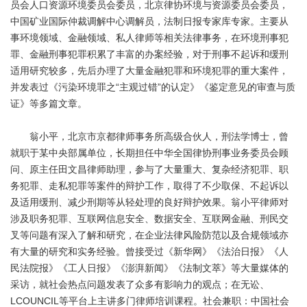
员会人口资源环境委员会委员，北京律协环境与资源委员会委员，
中国矿业国际仲裁调解中心调解员，法制日报专家库专家。主要从
事环境领域、金融领域、私人律师等相关法律事务，在环境刑事犯
罪、金融刑事犯罪积累了丰富的办案经验，对于刑事不起诉和缓刑
适用研究较多，先后办理了大量金融犯罪和环境犯罪的重大案件，
并发表过《污染环境罪之“主观过错”的认定》《鉴定意见的审查与质
证》等多篇文章。
翁小平，北京市京都律师事务所高级合伙人，刑法学博士，曾
就职于某中央部属单位，长期担任中华全国律协刑事业务委员会顾
问、原主任田文昌律师助理，参与了大量重大、复杂经济犯罪、职
务犯罪、走私犯罪等案件的辩护工作，取得了不少取保、不起诉以
及适用缓刑、减少刑期等从轻处理的良好辩护效果。翁小平律师对
涉及职务犯罪、互联网信息安全、数据安全、互联网金融、刑民交
叉等问题有深入了解和研究，在企业法律风险防范以及合规领域亦
有大量的研究和实务经验。曾接受过《新华网》《法治日报》《人
民法院报》《工人日报》《澎湃新闻》《法制文萃》等大量媒体的
采访，就社会热点问题发表了众多有影响力的观点；在无讼、
LCOUNCIL等平台上主讲多门律师培训课程。社会兼职：中国社会