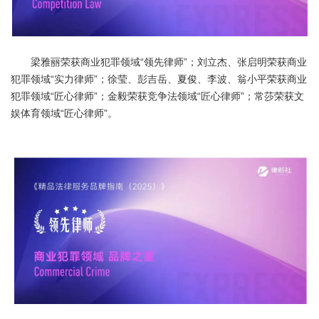
梁雅丽荣获商业犯罪领域“领先律师”；刘立杰、张启明荣获商业
犯罪领域“实力律师”；徐莹、彭吉岳、夏俊、李波、翁小平荣获商业
犯罪领域“匠心律师”；金毅荣获竞争法领域“匠心律师”；常莎荣获文
娱体育领域“匠心律师”。