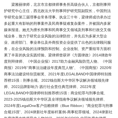
梁雅丽律师，北京市京都律师事务所高级合伙人，京都刑事辩
护研究中心主任，西北政法大学刑事辩护研究院副院长，中国刑法
学研究会第三届理事会常务理事。执业三十年，梁律师成功承办过
多起重大有影响的刑事案件及民商事疑难复杂案件，并被国内多家
媒体报道。她尤为擅长刑事和民商事交叉领域及刑事和行政交叉领
域业务，致力于研究企业风险的法律防控，并先后为多家大型企
业、政府部门、事业单位及外商投资企业提供了出色的法律顾问服
务，在企业风险的法律预防和控制、企业改制、资产重组等方面积
累了丰富的执业实践经验。梁律师曾获评《方圆律政》2014律政年
度刑辩律师、《中国企业报》2017助力金融风险防范人物、《中国
商报》2019年“商事法治建设年度典范人物”、《中国商报》2020年
商事法治建设特别贡献奖、2021年度LEGALBAND中国律师特别推
荐榜15强：刑事合规、2022钱伯斯大中华区争议解决领域领先律
师、2022品牌影响力·践行社会责任典范律师、2022年度
LEGALBAND中国律师特别推荐榜15强：商业犯罪与刑事合规、
2023-2025钱伯斯大中华区及全球指南争议解决领域领先律师、
2024年度LegalOne客户信赖律师（Blue Ribbon）“商业犯罪与刑事
合规15强”、2024律新社年度标杆案例-商事犯罪领域、2024律新社