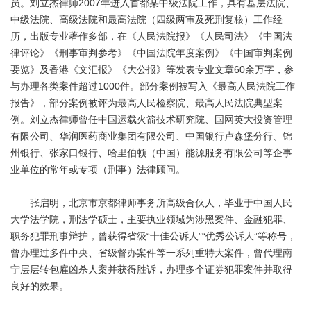
员。刘立杰律师2007年进入首都某中级法院工作，具有基层法院、
中级法院、高级法院和最高法院（四级两审及死刑复核）工作经
历，出版专业著作多部，在《人民法院报》《人民司法》《中国法
律评论》《刑事审判参考》《中国法院年度案例》《中国审判案例
要览》及香港《文汇报》《大公报》等发表专业文章60余万字，参
与办理各类案件超过1000件。部分案例被写入《最高人民法院工作
报告》，部分案例被评为最高人民检察院、最高人民法院典型案
例。刘立杰律师曾任中国运载火箭技术研究院、国网英大投资管理
有限公司、华润医药商业集团有限公司、中国银行卢森堡分行、锦
州银行、张家口银行、哈里伯顿（中国）能源服务有限公司等企事
业单位的常年或专项（刑事）法律顾问。
张启明，北京市京都律师事务所高级合伙人，毕业于中国人民
大学法学院，刑法学硕士，主要执业领域为涉黑案件、金融犯罪、
职务犯罪刑事辩护，曾获得省级“十佳公诉人”“优秀公诉人”等称号，
曾办理过多件中央、省级督办案件等一系列重特大案件，曾代理南
宁层层转包雇凶杀人案并获得胜诉，办理多个证券犯罪案件并取得
良好的效果。