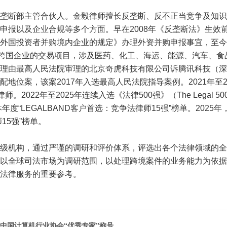
断部主管合伙人。金毅律师擅长反垄断、反不正当竞争及知识
申报以及企业合规等多个方面。早在2008年《反垄断法》生效
外国投资者并购境内企业的规定》办理外资并购申报事宜，至今
名跨国企业的交易项目，涉及医药、化工、海运、能源、汽车、食
理由最高人民法院审理的北京奇虎科技有限公司诉腾讯科技（深
地位案，该案2017年入选最高人民法院指导案例。2021年至2
。2022年至2025年连续入选《法律500强》（The Legal 
年度“LEGALBAND客户首选：竞争法律师15强”榜单。2025
15强”榜单。
机构，通过严谨的调研和评价体系，评选出各个法律领域的全
以全球司法市场为调研范围，以处理跨境案件的业务能力为依据
端法律服务的重要参考。
获中国计算机行业协会“优秀专家”称号