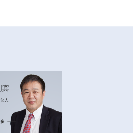
利宾
合伙人
更多