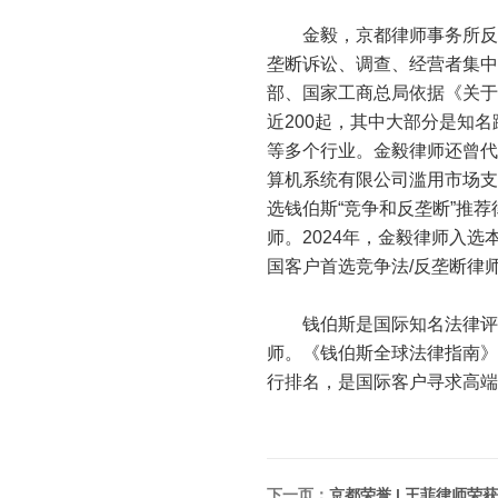
金毅，京都律师事务所反垄
垄断诉讼、调查、经营者集中
部、国家工商总局依据《关于
近200起，其中大部分是知
等多个行业。金毅律师还曾代
算机系统有限公司滥用市场支配
选钱伯斯“竞争和反垄断”推荐律师
师。2024年，金毅律师入选本
国客户首选竞争法/反垄断律师
钱伯斯是国际知名法律评级
师。《钱伯斯全球法律指南》
行排名，是国际客户寻求高
下一页：
京都荣誉 | 王菲律师荣