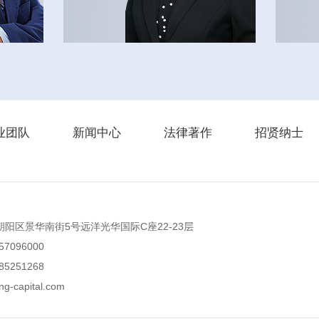
业团队
新闻中心
法律著作
招贤纳士
朝阳区景华南街5号远洋光华国际C座22-23层
)57096000
)85251268
ng-capital.com