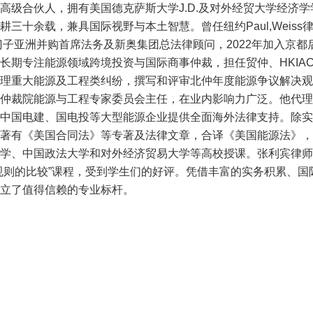
合伙人，拥有美国德克萨斯大学J.D.及对外经贸大学经济学
三十余载，兼具国际视野与本土智慧。曾任纽约Paul,Weiss律
西门子亚洲并购首席法务及新奥集团总法律顾问，2022年加入京
长期专注能源领域跨境投资与国际商事仲裁，担任贸仲、HKIA
理重大能源及工程类纠纷，撰写和评审北仲年度能源争议解决观
裁院能源与工程专家委员会主任，在业内影响力广泛。他代理ICC
中国电建、国电投等大型能源企业提供全面海外法律支持。除实
著有《美国合同法》等专著及法律文章，合译《美国能源法》，参
学、中国政法大学和对外经济贸易大学等高校授课。张利宾律师
规则的比较”课程，受到学生们的好评。凭借丰富的实务积累、国
立了值得信赖的专业标杆。