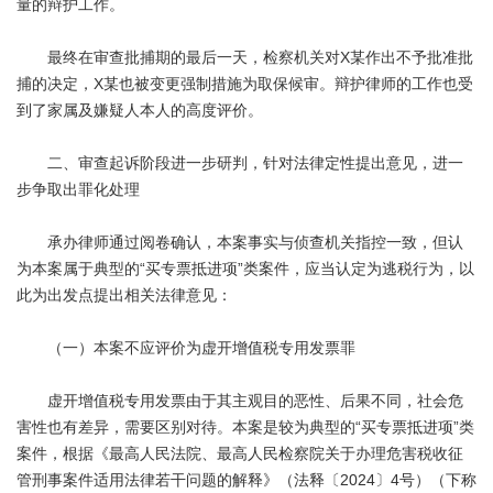
量的辩护工作。
最终在审查批捕期的最后一天，检察机关对X某作出不予批准批
捕的决定，X某也被变更强制措施为取保候审。辩护律师的工作也受
到了家属及嫌疑人本人的高度评价。
二、审查起诉阶段进一步研判，针对法律定性提出意见，进一
步争取出罪化处理
承办律师通过阅卷确认，本案事实与侦查机关指控一致，但认
为本案属于典型的“买专票抵进项”类案件，应当认定为逃税行为，以
此为出发点提出相关法律意见：
（一）本案不应评价为虚开增值税专用发票罪
虚开增值税专用发票由于其主观目的恶性、后果不同，社会危
害性也有差异，需要区别对待。本案是较为典型的“买专票抵进项”类
案件，根据《最高人民法院、最高人民检察院关于办理危害税收征
管刑事案件适用法律若干问题的解释》（法释〔2024〕4号）（下称