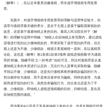
《解释》），应认定本案系涉嫌逃税，而非虚开增值税专用发票
罪。
实践中，对虚开增值税专用发票罪的理解与适用争议较大，但
该罪与逃税罪最关键的界分，是在于主观上是基于骗取国家税款的
故意，还是基于逃避纳税义务的目的。最高人民法院在对于《解
释》的理解与适用中明确：“纳税人在应纳税义务范围内，通过虚抵
进项进行抵扣以少缴纳税款的，即便采取了虚开抵扣的手段，但主
观上还是为不缴、少缴税款，根据主客观相统一原则，应以逃税罪
论处。这也是《解释》第1条第1款第3项将‘虚抵进项税额’作为逃税
罪的‘欺骗、隐瞒手段’之一的考虑”“由此可见，刑法对逃税罪是从逃
避纳税义务的本质进行认定的，无论行为人是事先采取欺骗、隐瞒
手段以不缴、少缴税款，还是先行缴税再将所缴税款骗回的行为，
刑法都评价为逃税，而不是将后者评价为骗税。同样的道理，为逃
税而虚开抵扣的行为，虽然也有骗抵行为，但出发点还是为了不
缴、少缴税款，即纳税人虚抵进项税额的目的，归根结底，是在其
应纳税范围内逃税。”
而涉案的A公司是正常具有纳税义务的企业，也是长期稳定经营