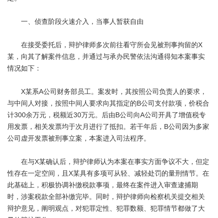
一、侦查阶段火速介入，当事人暂获自由
在接受委托后，辩护律师多次前往看守所会见被刑事拘留的X
某，向其了解案件信息，并通过与承办民警依法沟通得知本案事实
情况如下：
X某系A公司财务部员工。案发时，其按照公司负责人的要求，
与中间人对接，按照中间人要求向其指定的B公司支付款项，价税合
计300余万元，税额近30万元。后由B公司向A公司开具了增值税专
用发票，相关发票均于次月进行了抵扣。若干年后，B公司因为多家
公司虚开发票被刑事立案，本案进入司法程序。
在与X某确认后，辩护律师认为本案在事实方面争议不大，但定
性存在一定空间，且X某具有多项可从轻、减轻处罚的量刑情节。在
此基础上，积极协调补缴税款事项，最终在案件进入审查逮捕期
时，涉案税款全部补缴完毕。同时，辩护律师向检察机关提交相关
辩护意见，阐明观点，对犯罪定性、犯罪数额、犯罪情节都做了大