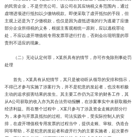
的民营企业，不是空壳公司。该公司在其应纳税义务范围内，通过
虚增进项进行抵扣以少缴纳税款。即便采取了虚开抵扣的手段，但
主观上还是为了少缴税款，也仅是因为虚抵进项的行为逃避了应缴
部分企业所得税的义务，根据主客观相统一原则，应以逃税罪论
处，不应以虚开增值税专用发票罪进行打击，否则会出现明显的罪
责刑不适应的现象。
（二）无论认定何罪，X某所具有的情节，亦可作免除刑事处罚
处理
首先，X某具有从犯情节，其只是被动听从领导的安排和指示，
不得已才参与实施了涉案行为，并不是犯意的发起者，也没有积极
主动的追求损害结果的发生。其主要工作仍为正常的财务工作，其
从A公司获取的收入亦为其合法劳动报酬，在涉案事实中未获取额外
经济利益。而在整个过程中，X某只参与了涉及资金走账的部分行
为，未参与开票及抵扣的过程。司法实践中，受实际控制人的安
排，在虚开增值税专用发票的过程当中，提供走账、审核、伪造合
同等帮助，不是犯意的发起者和虚开行为的主要实施者，起次要作