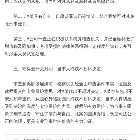
用，应认定为从犯，进而可对其从轻或减轻或者免除处罚。
第二，X某具有自首、自愿认罪认罚等情节，结合案情可对其免
除刑事处罚。
第三，A公司一直正在积极联系税务稽查机关，并已全额补缴了
增值税及附加项，考虑受损的法律关系得到一定程度的弥补，亦可
对涉案人员从宽处理。
三、守得云开见月明，当事人终获不起诉决定
审查起诉阶段届满前，检察机关经全面审查案件事实、证据及
律师提交的专业辩护意见，对X某作出不起诉决定。X某也从焦虑不
安到如释重负，从担心身陷囹圄到终获不起诉决定，当事人真切感
受到法治的温度与专业辩护的力量。律师的有效辩护，为当事人阻
断了刑事追责，守住了清白与自由。此案的圆满办结，既是司法公
正的体现，更是专业刑事辩护价值的有力印证。