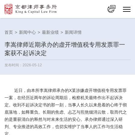
中文
首页
>
新闻中心
>
最新业绩
>
新闻详情
En
李嵩律师近期承办的虚开增值税专用发票罪一
案获不起诉决定
发布时间：2026-05-12
近日，由本所李嵩律师承办的X某涉嫌虚开增值税专用发票罪
一案，在经历近两年的诉讼周期后，检察机关最终作出不起诉决
定。收到不起诉决定书的那一刻，当事人长久以来悬着的心终于彻
底落地，如释重负。长期的焦虑、忐忑与煎熬烟消云散，取而代之
的是重获清白的释然与对未来生活的安心。承办律师通过深入研
判、专业推进的高效工作，也切实维护了当事人的工作与生活稳
定。