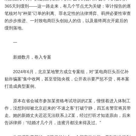
365天到缓刑——这一路走来，有几个节点尤为关键：审计报告的逐
笔核对与“种菜”订单的剥离、罪名定性的法律博弈、羁押必要性审查
的步步推进、一封致电商巨头创始人的信，以及最终两次开庭后的
缓刑落地。
一
新婚数月，卷入专案
2024年6月，北京某地警方成立专案组，对“某电商巨头百亿补
贴诈骗案”集中收网，甚至登陆央视，公开表示要严惩不贷，将本案
打造成典型案例。
原本在省会城市参加某资格考试培训的Z某，憧憬着进入体制工
作，没想到却被北京赶来的“不速之客”打破宁静，四五名警官将其带
走。她的新婚丈夫迟迟无法联系上Z某，经过打听才知道原由，后来
告诉律师：“结婚才几个月，连蜜月都没来得及过。”