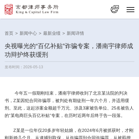
中文
首页
>
新闻中心
>
最新业绩
>
新闻详情
En
央视曝光的“百亿补贴”诈骗专案，潘南宇律师成
功辩护终获缓刑
发布时间：2026-05-13
今年五一假期刚结束，潘南宇律师收到了北京某法院的判决
书，Z某因犯合同诈骗罪，被判处有期徒刑一年六个月，并适用缓
刑。至此，这起涉案金额超千万元、涉及3家被告单位、25名被告人
的“某电商巨头百亿补贴”专案，在历时近两年后终于告一段落。
Z某是一位年仅20多岁年轻姑娘，在2024年6月被抓获时，才刚
刚新婚几个月。从逮捕到取保，从诈骗罪到合同诈骗罪，从被羁押