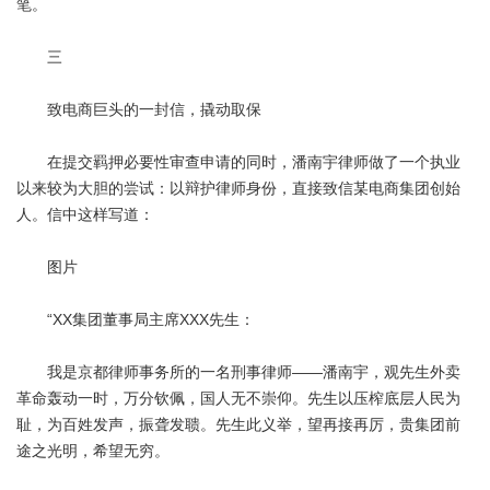
笔。
三
致电商巨头的一封信，撬动取保
在提交羁押必要性审查申请的同时，潘南宇律师做了一个执业
以来较为大胆的尝试：以辩护律师身份，直接致信某电商集团创始
人。信中这样写道：
图片
“XX集团董事局主席XXX先生：
我是京都律师事务所的一名刑事律师——潘南宇，观先生外卖
革命轰动一时，万分钦佩，国人无不崇仰。先生以压榨底层人民为
耻，为百姓发声，振聋发聩。先生此义举，望再接再厉，贵集团前
途之光明，希望无穷。