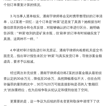
个别订单重复计算的情况。
3.与当事人逐单核实。潘南宇律师将会见时携带整理好的订单清
单，让Z某逐一回忆：这个订单是“种菜”还是发了真酒？她根据当时
微信群里的指令和仓库反馈，对能够确认的订单进行区分。她明确
告诉我：“‘种菜’收到的是矿泉水瓶，但‘刷单’的订单有时候确实发了
真酒。这两种不一样。”
4.申请对审计报告进行补充质证。潘南宇律师向检察机关提交书
面意见，指出审计报告未区分“种菜”与真实发货订单，导致涉案金额
虚高，要求予以核减。
经过两次补充侦查，潘南宇律师成功将Z某的涉案金额从最初侦
查认定的30余万元，降低至20余万。虽然降幅看似不大，但在合同
诈骗罪的量刑档次中，30万与20万可能直接影响是否跨入“数额巨
大”的加重档位，也为后续争取从犯认定和缓刑创造了空间。
更重要的是，这一争议为后续的罪名变更和取保申请埋下了伏