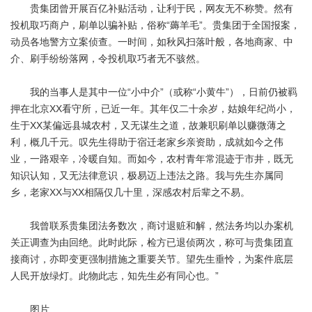
贵集团曾开展百亿补贴活动，让利于民，网友无不称赞。然有
投机取巧商户，刷单以骗补贴，俗称“薅羊毛”。贵集团于全国报案，
动员各地警方立案侦查。一时间，如秋风扫落叶般，各地商家、中
介、刷手纷纷落网，令投机取巧者无不骇然。
我的当事人是其中一位“小中介”（或称“小黄牛”），日前仍被羁
押在北京XX看守所，已近一年。其年仅二十余岁，姑娘年纪尚小，
生于XX某偏远县城农村，又无谋生之道，故兼职刷单以赚微薄之
利，概几千元。叹先生得助于宿迁老家乡亲资助，成就如今之伟
业，一路艰辛，冷暖自知。而如今，农村青年常混迹于市井，既无
知识认知，又无法律意识，极易迈上违法之路。我与先生亦属同
乡，老家XX与XX相隔仅几十里，深感农村后辈之不易。
我曾联系贵集团法务数次，商讨退赃和解，然法务均以办案机
关正调查为由回绝。此时此际，检方已退侦两次，称可与贵集团直
接商讨，亦即变更强制措施之重要关节。望先生垂怜，为案件底层
人民开放绿灯。此物此志，知先生必有同心也。”
图片