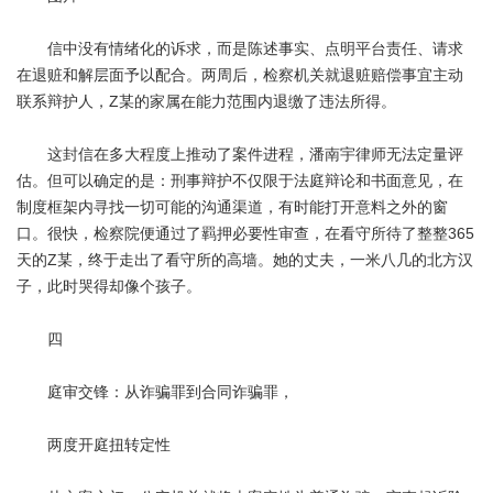
信中没有情绪化的诉求，而是陈述事实、点明平台责任、请求
在退赃和解层面予以配合。两周后，检察机关就退赃赔偿事宜主动
联系辩护人，Z某的家属在能力范围内退缴了违法所得。
这封信在多大程度上推动了案件进程，潘南宇律师无法定量评
估。但可以确定的是：刑事辩护不仅限于法庭辩论和书面意见，在
制度框架内寻找一切可能的沟通渠道，有时能打开意料之外的窗
口。很快，检察院便通过了羁押必要性审查，在看守所待了整整365
天的Z某，终于走出了看守所的高墙。她的丈夫，一米八几的北方汉
子，此时哭得却像个孩子。
四
庭审交锋：从诈骗罪到合同诈骗罪，
两度开庭扭转定性