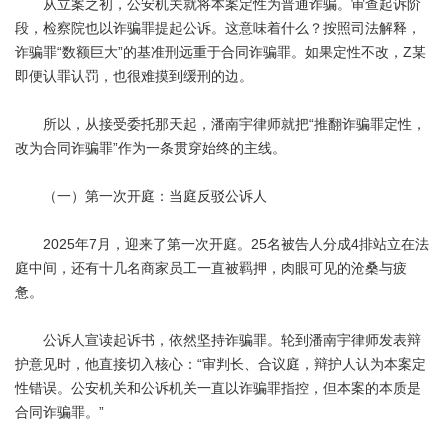
从立案之初，公安机关就将本案定性为普通诈骗。审查起诉阶
段，检察院也以诈骗罪提起公诉。这意味着什么？按照司法解释，
诈骗罪“数额巨大”的基准刑远重于合同诈骗罪。如果定性不改，Z某
即便认罪认罚，也很难摸到缓刑的边。
所以，从接受委托那天起，潘南宇律师就把“推翻诈骗罪定性，
改为合同诈骗罪”作为一条贯穿始终的主线。
（一）第一次开庭：当庭反驳公诉人
2025年7月，迎来了第一次开庭。25名被告人分成4排站立在法
庭中间，还有十几名商家员工一直被羁押，肉眼可见的沧桑与疲
惫。
公诉人宣读起诉书，依然坚持诈骗罪。轮到潘南宇律师发表辩
护意见时，他直接切入核心：“审判长、合议庭，辩护人认为本案定
性错误。公安机关和公诉机关一直以诈骗罪指控，但本案的本质是
合同诈骗罪。”