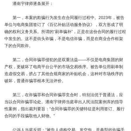
潘南宇律师逐条展开：
第一，本案的欺骗行为发生在合同履行过程中。2023年，被告
单位与电商集团签订了《百亿补贴活动服务协议》，双方形成了明
确的权利义务关系。所谓的“刷单骗补”，正是在这份合同的履行过程
中发生的。这不是街头诈骗，不是电信诈骗，而是在商业合作框架
下的合同欺诈。
第二，合同诈骗罪侵犯的是双重法益——不仅是电商集团的财
产权，更破坏了电商平台公平的市场交易秩序。被告单位用刷单制
造虚假交易，挤占了其他合规商家的补贴机会，这种对市场秩序的
破坏，普通诈骗罪根本无法评价。
第三，在诈骗罪和合同诈骗罪竞合时，特别法优于普通法，应
当以合同诈骗罪论处。潘南宇律师当庭举出人民法院案例库的指导
性案例，指出裁判要旨：“合同诈骗罪的关键特征是利用签订、履行
合同的手段骗取他人财物。”
公诉人当庭反驳：“被告人虚构交易、发空包，是典型的诈骗手