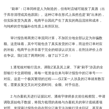
“刷单”：订单同样是人为制造的，但有时店铺可能发了真酒（出
于库存清理或其他原因）。这种订单在形式上虽然也是“刷”出来的，
但实际发货为真酒，电商平台因此产生了真实的商品流转和成本，
与纯粹的空包骗补在性质上有所区别。
审计报告将两类订单混同计算，不加区分地全部认定为诈骗数
额。这意味着，其中可能包含了真实发货的订单，而这些订单对应
的补贴，电商平台并非基于完全的错误认识支出，在刑法评价上存
在争议。我们花了两周时间，做了以下工作：
1.逐笔核对银行流水。调取Z某及其上家、下家“刷手”涉及的全
部银行卡交易明细，将每一笔资金往来与审计报告中的订单号一一
对应。这是一个极其繁琐的过程——仅Z某一人涉及的订单就有数百
笔，需要反复交叉比对交易时间、金额、对手信息。
2.与办案机关进行证据比对。潘南宇律师多次前往检察院，申请
调取原始电子数据，将我方梳理的表格与办案机关的审计底稿逐项
对照。发现审计报告中存在部分订单无法与银行流水印证，甚至有