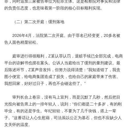
罪，同时追加三家被告单位为犯罪主体。这是检察院对事实和法律
的负责任态度，也意味着第一阶段的核心目标顺利实现。
（二）第二次开庭：缓刑落地
2026年4月，法院第二次开庭。由于罪名已经变更，20多名被
告人面色稍显轻松。
庭审进行得很顺利，Z某认罪认罚，退赃手续已全部完成，电商
平台的谅解书也摆在案头。公诉人当庭给出了缓刑的量刑建议。最
后陈述环节，Z某声音发抖，但努力说得清楚：“我知道错了，我贪
图小便宜，给电商集团造成了损失，也给自己的家庭带来了伤害。
我想回家，好好过日子，再也不会碰这些了。”
审判长合上卷宗，没有马上宣判，而是沉默了几秒，然后把目
光投向被告席上的一排年轻人，说到：“你们都是二十多岁，有的刚
毕业，有的还是学生。年纪轻轻，不要为了几千块钱，搭上一辈
子。”这番话让人心生慰藉，司法虽以公正为基石，但也不应缺少人
文关怀的温度。