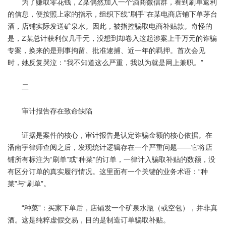
为了赚取零花钱，Z某偶然加入一个酒商微信群，看到刷单返利
的信息，便按照上家的指示，组织下线“刷手”在某电商店铺下单茅台
酒，店铺实际发送矿泉水。因此，被指控骗取电商补贴款。奇怪的
是，Z某总计获利仅几千元，没想到却卷入这起涉案上千万元的诈骗
专案，换来的是刑事拘留、批准逮捕、近一年的羁押。首次会见
时，她反复哭泣：“我不知道这么严重，我以为就是网上兼职。”
二
审计报告存在致命缺陷
证据是案件的核心，审计报告是认定诈骗金额的核心依据。在
潘南宇律师查阅之后，发现统计逻辑存在一个严重问题——它将店
铺所有标注为“刷单”或“种菜”的订单，一律计入骗取补贴的数额，没
有区分订单的真实履行情况。这里面有一个关键的业务术语：“种
菜”与“刷单”。
“种菜”：买家下单后，店铺发一个矿泉水瓶（或空包），并非真
酒。这是纯粹虚假交易，目的是制造订单骗取补贴。