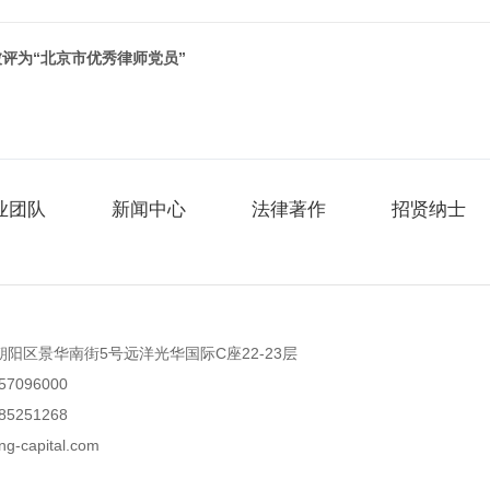
评为“北京市优秀律师党员”
业团队
新闻中心
法律著作
招贤纳士
朝阳区景华南街5号远洋光华国际C座22-23层
)57096000
)85251268
ng-capital.com