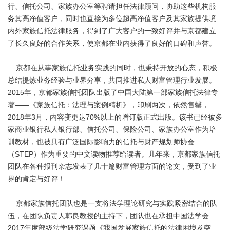
行、信托公司、家族办公室等聘请担任法律顾问，协助这些机构服
务其高净值客户，同时也直接为多位超高净值客户及其家族提供境
内外家族信托法律服务，得到了广大客户的一致好评并与京都建立
了长久良好的合作关系，使京都在业内获得了良好的口碑和声誉。
京都在从事家族信托业务实践的同时，也秉持开放的心态，积极
总结提炼业务经验与业界分享，共同推进私人财富管理行业发展。
2015年，京都家族信托团队出版了中国大陆第一部家族信托法律专
著——《家族信托：法理与案例精析》，印刷两次，依然售罄，
2018年3月，内容变更达70%以上的增订版正式出版。该书已经被多
家商业银行私人银行部、信托公司、保险公司、家族办公室作为培
训教材，也被具有广泛国际影响力的信托与财产规划师协会
（STEP）作为重要的中文读物推荐给读者。几年来，京都家族信托
团队在各种报刊杂志发表了几十篇财富管理方面的论文，受到了业
界的肯定与好评！
京都家族信托团队也是一支将法学理论研究与实践紧密结合的队
伍，在团队负责人韩良教授的主持下，团队也在承担中国法学会
2017年度部级法学研究课题《我国发展家族信托的法律困境及突