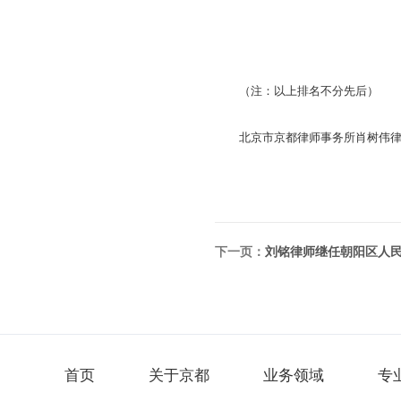
（注：以上排名不分先后）
北京市京都律师事务所肖树伟
下一页：
刘铭律师继任朝阳区人
首页
关于京都
业务领域
专