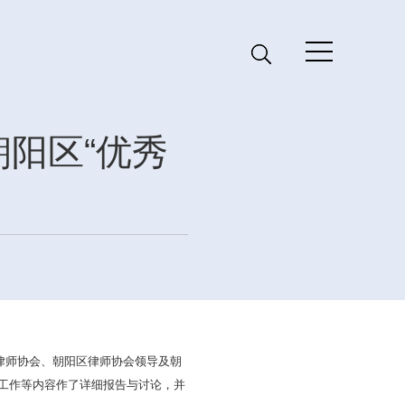
朝阳区“优秀
市律师协会、朝阳区律师协会领导及朝
事会工作等内容作了详细报告与讨论，并